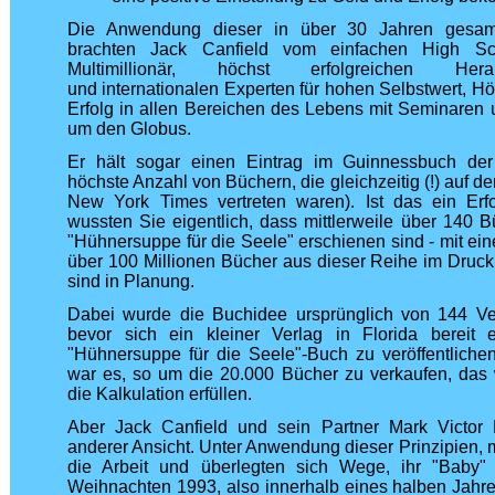
Die Anwendung dieser in über 30 Jahren gesamm
brachten Jack Canfield vom einfachen High S
Multimillionär, höchst erfolgreichen Her
und internationalen Experten für hohen Selbstwert, H
Erfolg in allen Bereichen des Lebens mit Seminaren 
um den Globus.
Er hält sogar einen Eintrag im Guinnessbuch der
höchste Anzahl von Büchern, die gleichzeitig (!) auf der
New York Times vertreten waren). Ist das ein Erfo
wussten Sie eigentlich, dass mittlerweile über 140 
"Hühnersuppe für die Seele" erschienen sind - mit ein
über 100 Millionen Bücher aus dieser Reihe im Druck
sind in Planung.
Dabei wurde die Buchidee ursprünglich von 144 Ver
bevor sich ein kleiner Verlag in Florida bereit e
"Hühnersuppe für die Seele"-Buch zu veröffentlichen
war es, so um die 20.000 Bücher zu verkaufen, das
die Kalkulation erfüllen.
Aber Jack Canfield und sein Partner Mark Victo
anderer Ansicht. Unter Anwendung dieser Prinzipien, 
die Arbeit und überlegten sich Wege, ihr "Baby"
Weihnachten 1993, also innerhalb eines halben Jahr